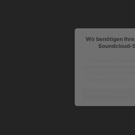
Wir benötigen Ihr
Soundcloud-S
Wir verwenden Soundclou
Dieser Service kann Daten 
Bitte lesen Sie die Deta
Nutzung des Service zu, 
Mehr Informationen