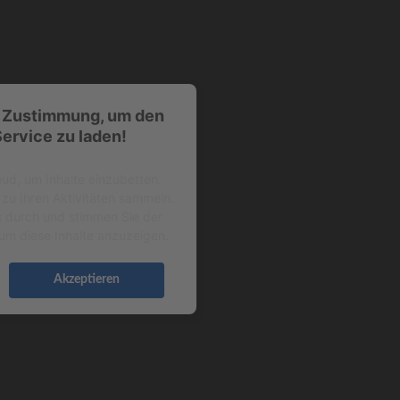
e Zustimmung, um den
ervice zu laden!
d, um Inhalte einzubetten.
zu Ihren Aktivitäten sammeln.
ils durch und stimmen Sie der
um diese Inhalte anzuzeigen.
Akzeptieren