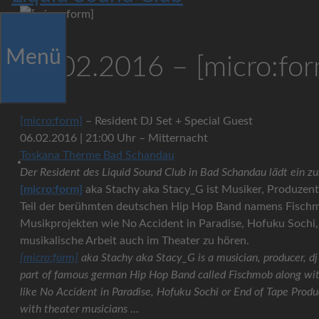
Menü
06.02.2016 – [micro:for
[micro:form]
– Resident DJ Set + Special Guest
06.02.2016 | 21:00 Uhr – Mitternacht
Toskana Therme Bad Schandau
Der Resident des Liquid Sound Club in Bad Schandau lädt ein z
[micro:form]
aka Stachy aka Stacy_G ist Musiker, Produzent
Teil der berühmten deutschen Hip Hop Band namens Fischmo
Musikprojekten wie No Accident in Paradise, Hofuku Sochi, 
musikalische Arbeit auch im Theater zu hören.
[micro:form]
aka Stachy aka Stacy_G is a musician, producer, dj
part of famous german Hip Hop Band called Fischmob along with
like No Accident in Paradise, Hofuku Sochi or End of Tape Produ
with theater musicians …