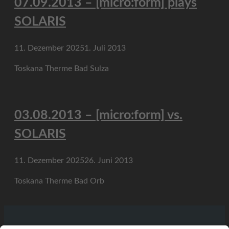
07.09.2013 – [micro:form] plays
SOLARIS
11. Dezember 2025
1. Juli 2013
Toskana Therme Bad Sulza
03.08.2013 – [micro:form] vs.
SOLARIS
11. Dezember 2025
26. Juni 2013
Toskana Therme Bad Orb