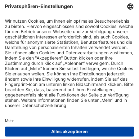
Follow us
facebook
instagram
mixcloud
soundcloud
© 2026 |
Impressum
|
Datenschutz
|
Barrierefreiheit