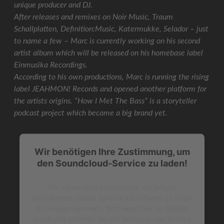
unique producer and DJ.
After releases and remixes on Noir Music, Traum
Schallplatten, Definition:Music, Katermukke, Selador – just
to name a few – Marc is currently working on his second
artist album which will be released on his homebase label
Einmusika Recordings.
According to his own productions, Marc is running the rising
label JEAHMON! Records and opened another platform for
the artists origins. “How I Met The Bass” is a storyteller
podcast project which became a big brand yet.
Wir benötigen Ihre Zustimmung, um
den Soundcloud-Service zu laden!
Wir verwenden Soundcloud, um Inhalte
einzubetten. Dieser Service kann Daten zu Ihren
Aktivitäten sammeln. Bitte lesen Sie die Details
durch und stimmen Sie der Nutzung des Service