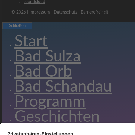
soundcloud
© 2026 |
Impressum
|
Datenschutz
|
Barrierefreiheit
Schließen
Start
Bad Sulza
Bad Orb
Bad Schandau
Programm
Geschichten
Newsletter